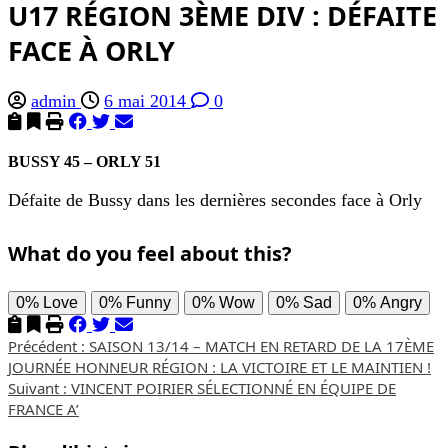
U17 RÉGION 3ÈME DIV : DÉFAITE
FACE À ORLY
admin
6 mai 2014
0
BUSSY 45 – ORLY 51
Défaite de Bussy dans les dernières secondes face à Orly
What do you feel about this?
0%
Love
0%
Funny
0%
Wow
0%
Sad
0%
Angry
Navigation
Précédent :
SAISON 13/14 – MATCH EN RETARD DE LA 17ÈME
JOURNÉE HONNEUR RÉGION : LA VICTOIRE ET LE MAINTIEN !
d’article
Suivant :
VINCENT POIRIER SÉLECTIONNÉ EN ÉQUIPE DE
FRANCE A’