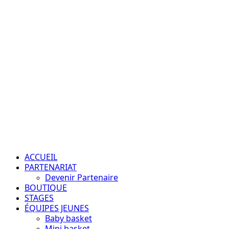
Aller
au
contenu
Passion – Éducation – Résultats
Menu
principal
ACCUEIL
PARTENARIAT
Devenir Partenaire
BOUTIQUE
STAGES
ÉQUIPES JEUNES
Baby basket
Mini basket