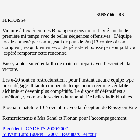
BUSSY 66 – BB
FERTOIS 54
Victoire à l’extérieur des Buxangeorgiens qui ont livré une belle
première mi-temps avec de belles séquences offensives . L’équipe
locale enmené par son « géant de plus de 2m (13 contres à son
compteur) réagit bien en seconde période et poussé par son public a
espéré remporter cette rencontre.
Bussy a bien su gérer la fin de match et repart avec l’essentiel : la
victoire.
Les u-20 sont en restructuration , pour l’instant aucune équipe type
ne se dégage. Il faudra un peu de temps pour créer une véritable
alchimie et devenir plus compétitifs. Le dispositif défensif est a
amélioré , y compris le secteur du rebond. De belles individualités .
Prochain match le 10 Novembre avec la réception de Roissy en Brie
Remerciements à Mrs Sahal et Florian pour l’accompagnement.
Navigation
Précédent :
CADETS 2006/2007
Suivant:
Euro Basket – 2007 : Résultats 1er tour
d’article