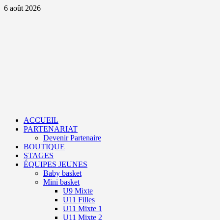
Aller
6 août 2026
au
contenu
Primary
Menu
ACCUEIL
PARTENARIAT
Devenir Partenaire
BOUTIQUE
STAGES
ÉQUIPES JEUNES
Baby basket
Mini basket
U9 Mixte
U11 Filles
U11 Mixte 1
U11 Mixte 2