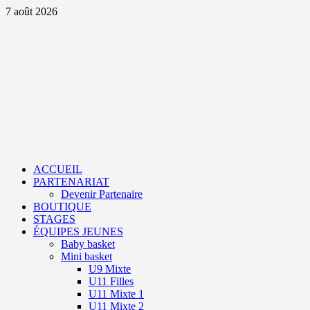
Aller
7 août 2026
au
contenu
Primary
Menu
ACCUEIL
PARTENARIAT
Devenir Partenaire
BOUTIQUE
STAGES
ÉQUIPES JEUNES
Baby basket
Mini basket
U9 Mixte
U11 Filles
U11 Mixte 1
U11 Mixte 2