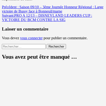
Navigation
Précédent :
Saison 09/10 – 3ème Journée Honneur Régional : Large
victoire de Bussy face à Bonneuil/marne
d’article
Suivant:
PRO A 12/13 – DISNEYLAND LEADERS CUP :
VICTOIRE DU BCM CONTRE LA SIG
Laisser un commentaire
Vous devez
vous connecter
pour publier un commentaire.
Rechercher :
Vous avez peut être manqué …