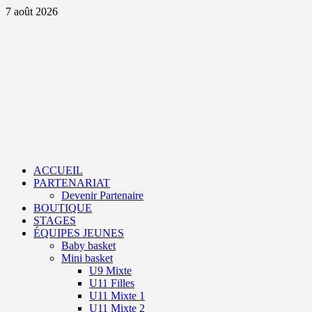
Aller
7 août 2026
au
contenu
Primary
Menu
ACCUEIL
PARTENARIAT
Devenir Partenaire
BOUTIQUE
STAGES
ÉQUIPES JEUNES
Baby basket
Mini basket
U9 Mixte
U11 Filles
U11 Mixte 1
U11 Mixte 2