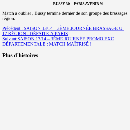
BUSSY 30 – PARIS AVENIR 91
Match a oublier , Bussy termine dernier de son groupe des brassages
région.
Navigation
Précédent :
SAISON 13/14 – 3ÈME JOURNÉE BRASSAGE U-
17 RÉGION : DÉFAITE À PARIS
d’article
Suivant:
SAISON 13/14 – 3ÈME JOURNÉE PROMO EXC
DÉPARTEMENTALE : MATCH MAÎTRISÉ !
Plus d'histoires