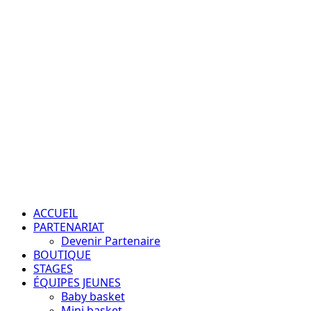
Aller
au
contenu
Passion – Éducation – Résultats
Menu
principal
ACCUEIL
PARTENARIAT
Devenir Partenaire
BOUTIQUE
STAGES
ÉQUIPES JEUNES
Baby basket
Mini basket