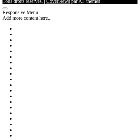
Tous droits réservés.
|
CoverNews
par AF themes
Responsive Menu
Add more content here...