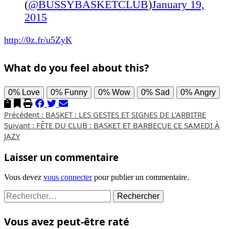
(
@BUSSYBASKETCLUB
)
January 19,
2015
http://0z.fr/u5ZyK
What do you feel about this?
0%
Love
0%
Funny
0%
Wow
0%
Sad
0%
Angry
Navigation
Précédent :
BASKET : LES GESTES ET SIGNES DE L’ARBITRE
Suivant :
FÊTE DU CLUB : BASKET ET BARBECUE CE SAMEDI À
d’article
JAZY
Laisser un commentaire
Vous devez
vous connecter
pour publier un commentaire.
Rechercher :
Vous avez peut-être raté