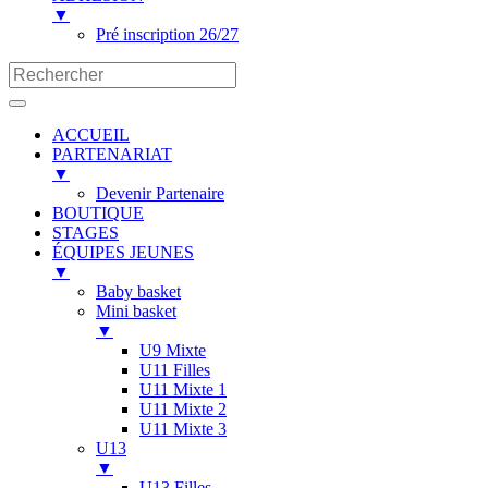
▼
Pré inscription 26/27
ACCUEIL
PARTENARIAT
▼
Devenir Partenaire
BOUTIQUE
STAGES
ÉQUIPES JEUNES
▼
Baby basket
Mini basket
▼
U9 Mixte
U11 Filles
U11 Mixte 1
U11 Mixte 2
U11 Mixte 3
U13
▼
U13 Filles