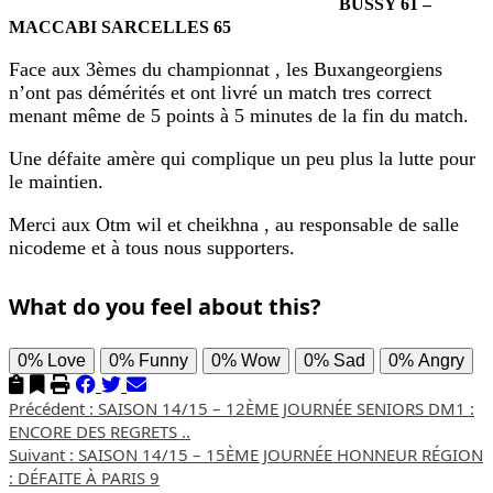
BUSSY 61 –
MACCABI SARCELLES 65
Face aux 3èmes du championnat , les Buxangeorgiens
n’ont pas démérités et ont livré un match tres correct
menant même de 5 points à 5 minutes de la fin du match.
Une défaite amère qui complique un peu plus la lutte pour
le maintien.
Merci aux Otm wil et cheikhna , au responsable de salle
nicodeme et à tous nous supporters.
What do you feel about this?
0%
Love
0%
Funny
0%
Wow
0%
Sad
0%
Angry
Navigation
Précédent :
SAISON 14/15 – 12ÈME JOURNÉE SENIORS DM1 :
ENCORE DES REGRETS ..
d’article
Suivant :
SAISON 14/15 – 15ÈME JOURNÉE HONNEUR RÉGION
: DÉFAITE À PARIS 9