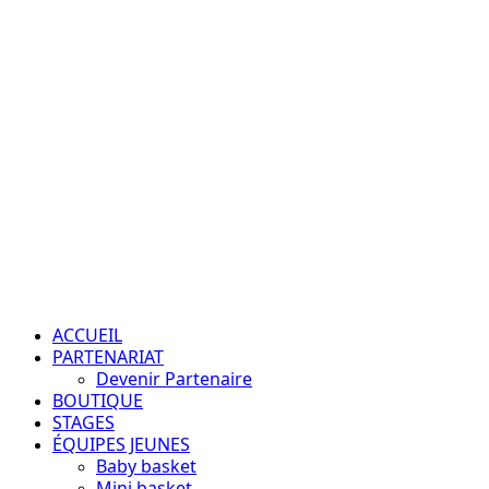
Aller
au
contenu
Passion – Éducation – Résultats
Menu
principal
ACCUEIL
PARTENARIAT
Devenir Partenaire
BOUTIQUE
STAGES
ÉQUIPES JEUNES
Baby basket
Mini basket