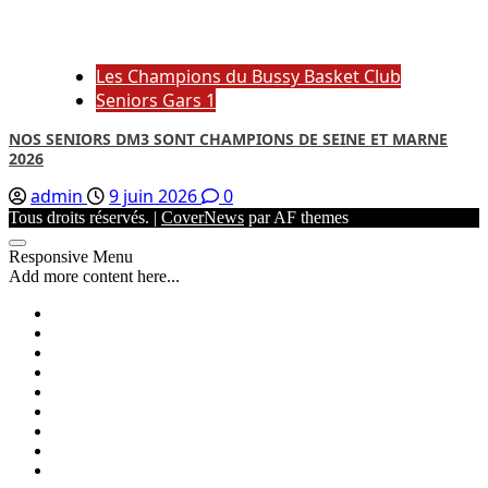
Les Champions du Bussy Basket Club
Seniors Gars 1
NOS SENIORS DM3 SONT CHAMPIONS DE SEINE ET MARNE
2026
admin
9 juin 2026
0
Tous droits réservés.
|
CoverNews
par AF themes
Responsive Menu
Add more content here...