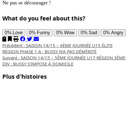
Ne pas se décourager !
What do you feel about this?
0%
Love
0%
Funny
0%
Wow
0%
Sad
0%
Angry
Navigation
Précédent :
SAISON 14/15 – 4ÈME JOURNÉE U15 ÉLITE
RÉGION PHASE 1 A : BUSSY N’A PAS DÉMÉRITÉ
d’article
Suivant :
SAISON 14/15 – 5ÈME JOURNÉE U17 RÉGION 3ÈME
DIV : BUSSY S’IMPOSE À DOMICILE
Plus d'histoires