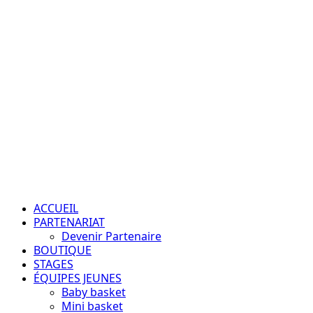
Aller
au
contenu
Passion – Éducation – Résultats
Menu
principal
ACCUEIL
PARTENARIAT
Devenir Partenaire
BOUTIQUE
STAGES
ÉQUIPES JEUNES
Baby basket
Mini basket