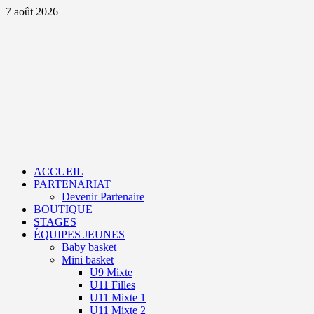
Aller
7 août 2026
au
contenu
Primary
Menu
ACCUEIL
PARTENARIAT
Devenir Partenaire
BOUTIQUE
STAGES
ÉQUIPES JEUNES
Baby basket
Mini basket
U9 Mixte
U11 Filles
U11 Mixte 1
U11 Mixte 2