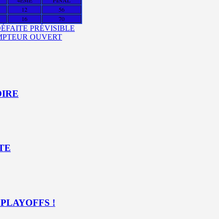
12
56
16
70
DÉFAITE PRÉVISIBLE
COMPTEUR OUVERT
OIRE
ITE
 PLAYOFFS !