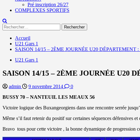
Pré inscription 26/27
COMPLEXES SPORTIFS
Rechercher :
Accueil
U21 Gars 1
SAISON 14/15 – 2ÈME JOURNÉE U20 DÉPARTEMENT 
U21 Gars 1
SAISON 14/15 – 2ÈME JOURNÉE U20
admin
9 novembre 2014
0
BUSSY 70 – NANTEUIL LES MEAUX 56
Victoire logique des Buxangeorgiens dans une rencontre serrée jusqu’
Même s’il faut retenir du positif sur certaines séquences défensives e
Bravo tous pour cette victoire , la bonne dynamique de progression col
SCORES PAR Q/T
1ER
2ND
3ÈME