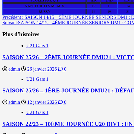
NANTEUIL LES MEAUX
19
11
14
BUSSY
14
19
21
Navigation
Précédent :
SAISON 14/15 – 5ÈME JOURNÉE SENIORS DM1 : 
Suivant:
SAISON 14/15 – 4ÈME JOURNÉE SENIORS DM1 : 
d’article
Plus d'histoires
U21 Gars 1
SAISON 25/26 – 2ÈME JOURNÉE DMU21 : VICT
admin
26 janvier 2026
0
U21 Gars 1
SAISON 25/26 – 1ÈRE JOURNÉE DMU21 : DÉFA
admin
12 janvier 2026
0
U21 Gars 1
SAISON 22/23 – 10ÈME JOURNÉE U20 DIV1 : EN