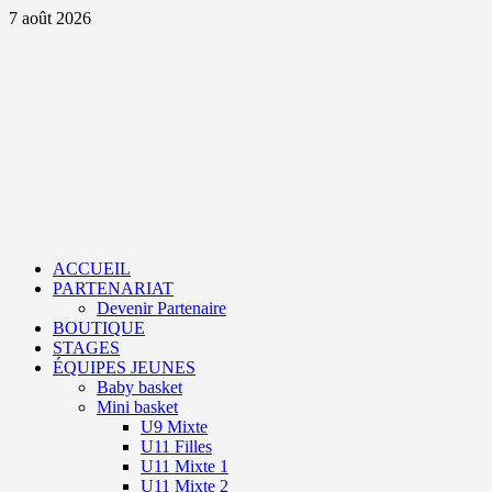
Aller
7 août 2026
au
contenu
Primary
Menu
ACCUEIL
PARTENARIAT
Devenir Partenaire
BOUTIQUE
STAGES
ÉQUIPES JEUNES
Baby basket
Mini basket
U9 Mixte
U11 Filles
U11 Mixte 1
U11 Mixte 2