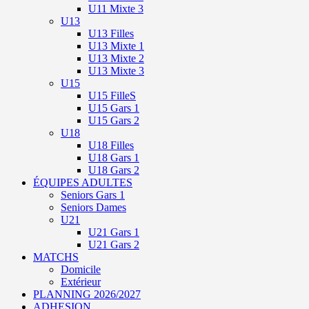
U11 Mixte 3
U13
U13 Filles
U13 Mixte 1
U13 Mixte 2
U13 Mixte 3
U15
U15 FilleS
U15 Gars 1
U15 Gars 2
U18
U18 Filles
U18 Gars 1
U18 Gars 2
ÉQUIPES ADULTES
Seniors Gars 1
Seniors Dames
U21
U21 Gars 1
U21 Gars 2
MATCHS
Domicile
Extérieur
PLANNING 2026/2027
ADHESION