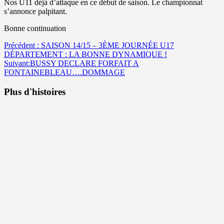
Nos U11 déjà d’attaque en ce début de saison. Le championnat
s’annonce palpitant.
Bonne continuation
Navigation
Précédent :
SAISON 14/15 – 3ÈME JOURNÉE U17
DÉPARTEMENT : LA BONNE DYNAMIQUE !
d’article
Suivant:
BUSSY DECLARE FORFAIT A
FONTAINEBLEAU….DOMMAGE
Plus d'histoires