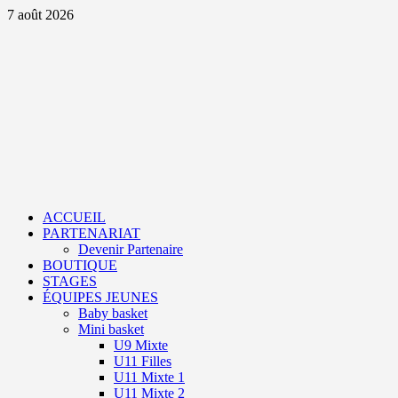
Aller
7 août 2026
au
contenu
Primary
Menu
ACCUEIL
PARTENARIAT
Devenir Partenaire
BOUTIQUE
STAGES
ÉQUIPES JEUNES
Baby basket
Mini basket
U9 Mixte
U11 Filles
U11 Mixte 1
U11 Mixte 2