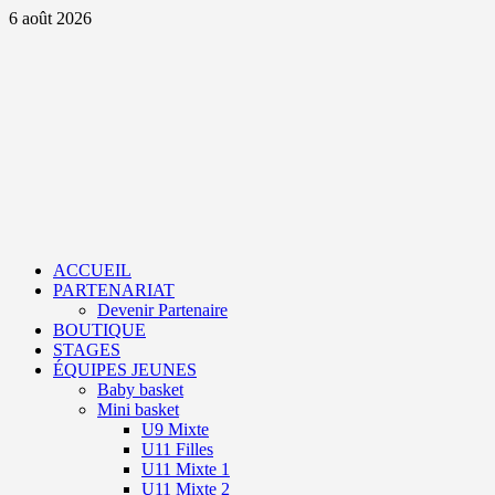
Aller
6 août 2026
au
contenu
Primary
Menu
ACCUEIL
PARTENARIAT
Devenir Partenaire
BOUTIQUE
STAGES
ÉQUIPES JEUNES
Baby basket
Mini basket
U9 Mixte
U11 Filles
U11 Mixte 1
U11 Mixte 2