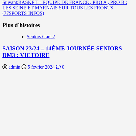
d’article
Suivant:
BASKET – ÉQUIPE DE FRANCE , PRO A , PRO B :
LES SEINE ET MARNAIS SUR TOUS LES FRONTS
(77SPORTS-INFOS)
Plus d'histoires
Seniors Gars 2
SAISON 23/24 – 14ÈME JOURNÉE SENIORS
DM3 : VICTOIRE
admin
5 février 2024
0