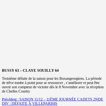
BUSSY 63 – CLAYE SOUILLY 64
Troisième défaite de la saison pour les Buxangeorgiens. La période
de trêve tombe à point pour se ressourcer , s’améliorer et peut être
ouvrir son compteur de victoire dès le 8 Novembre avec la réception
de Chelles Courtry
Navigation
Précédent :
SAISON 11/12 – 11ÈME JOURNÉE CADETS 2NDE
DIV : DÉFAITE À VILLEPARISIS