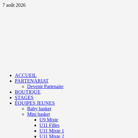
Aller
7 août 2026
au
contenu
Primary
Menu
ACCUEIL
PARTENARIAT
Devenir Partenaire
BOUTIQUE
STAGES
ÉQUIPES JEUNES
Baby basket
Mini basket
U9 Mixte
U11 Filles
U11 Mixte 1
U11 Mixte 2