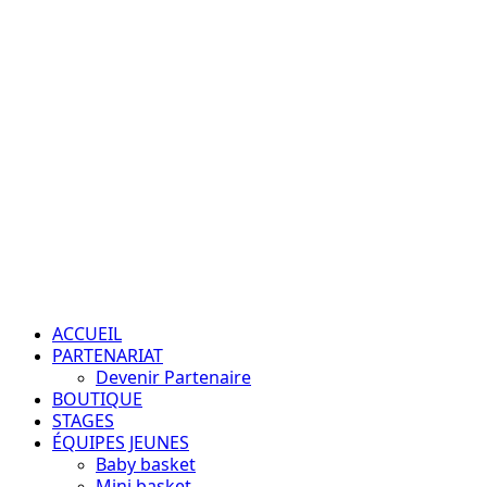
Aller
au
contenu
Passion – Éducation – Résultats
Menu
principal
ACCUEIL
PARTENARIAT
Devenir Partenaire
BOUTIQUE
STAGES
ÉQUIPES JEUNES
Baby basket
Mini basket