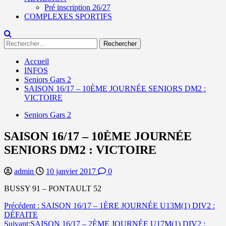
Pré inscription 26/27
COMPLEXES SPORTIFS
Rechercher :
Accueil
INFOS
Seniors Gars 2
SAISON 16/17 – 10ÈME JOURNÉE SENIORS DM2 :
VICTOIRE
Seniors Gars 2
SAISON 16/17 – 10ÈME JOURNÉE
SENIORS DM2 : VICTOIRE
admin
10 janvier 2017
0
BUSSY 91 – PONTAULT 52
Navigation
Précédent :
SAISON 16/17 – 1ÈRE JOURNÉE U13M(1) DIV2 :
DÉFAITE
d’article
Suivant:
SAISON 16/17 – 2ÈME JOURNÉE U17M(1) DIV2 :