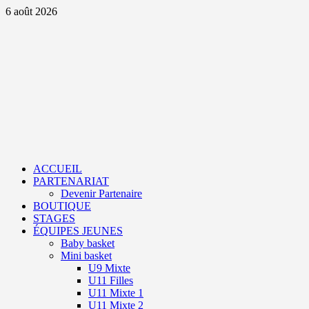
Aller
6 août 2026
au
contenu
Primary
Menu
ACCUEIL
PARTENARIAT
Devenir Partenaire
BOUTIQUE
STAGES
ÉQUIPES JEUNES
Baby basket
Mini basket
U9 Mixte
U11 Filles
U11 Mixte 1
U11 Mixte 2