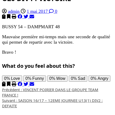
admin
1 mai 2017
0
BUSSY 54 – DAMPMART 48
Mauvaise première mi-temps mais une seconde de qualité
qui permet de repartir avec la victoire.
Bravo !
What do you feel about this?
0%
Love
0%
Funny
0%
Wow
0%
Sad
0%
Angry
Navigation
Précédent :
VINCENT POIRIER DANS LE GROUPE TEAM
FRANCE !
d’article
Suivant :
SAISON 16/17 – 12EME JOURNEE U13(1) DIV2 :
DEFAITE