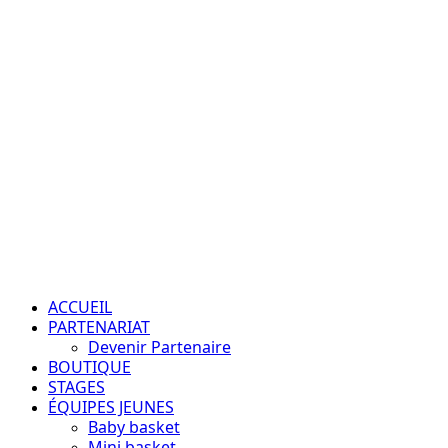
Aller
au
contenu
Passion – Éducation – Résultats
Menu
principal
ACCUEIL
PARTENARIAT
Devenir Partenaire
BOUTIQUE
STAGES
ÉQUIPES JEUNES
Baby basket
Mini basket