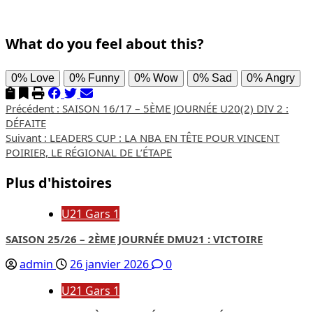
What do you feel about this?
0%
Love
0%
Funny
0%
Wow
0%
Sad
0%
Angry
Navigation
Précédent :
SAISON 16/17 – 5ÈME JOURNÉE U20(2) DIV 2 :
DÉFAITE
d’article
Suivant :
LEADERS CUP : LA NBA EN TÊTE POUR VINCENT
POIRIER, LE RÉGIONAL DE L’ÉTAPE
Plus d'histoires
U21 Gars 1
SAISON 25/26 – 2ÈME JOURNÉE DMU21 : VICTOIRE
admin
26 janvier 2026
0
U21 Gars 1