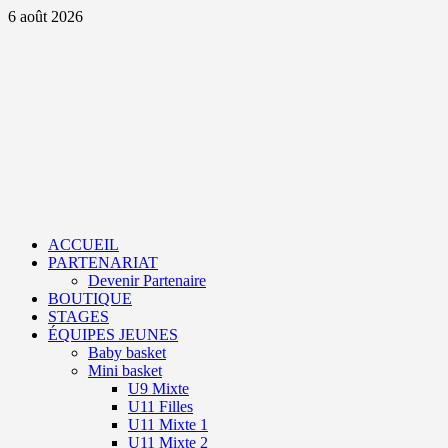
Aller
6 août 2026
au
contenu
Primary
Menu
ACCUEIL
PARTENARIAT
Devenir Partenaire
BOUTIQUE
STAGES
ÉQUIPES JEUNES
Baby basket
Mini basket
U9 Mixte
U11 Filles
U11 Mixte 1
U11 Mixte 2