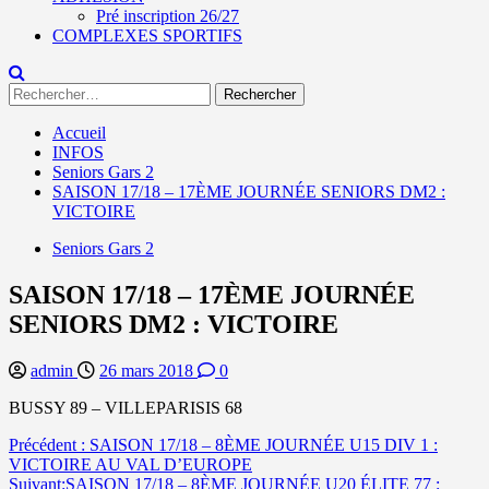
Pré inscription 26/27
COMPLEXES SPORTIFS
Rechercher :
Accueil
INFOS
Seniors Gars 2
SAISON 17/18 – 17ÈME JOURNÉE SENIORS DM2 :
VICTOIRE
Seniors Gars 2
SAISON 17/18 – 17ÈME JOURNÉE
SENIORS DM2 : VICTOIRE
admin
26 mars 2018
0
BUSSY 89 – VILLEPARISIS 68
Navigation
Précédent :
SAISON 17/18 – 8ÈME JOURNÉE U15 DIV 1 :
VICTOIRE AU VAL D’EUROPE
d’article
Suivant:
SAISON 17/18 – 8ÈME JOURNÉE U20 ÉLITE 77 :