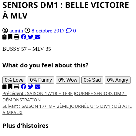
SENIORS DM1 : BELLE VICTOIRE
À MLV
admin
8 octobre 2017
0
BUSSY 57 – MLV 35
What do you feel about this?
0%
Love
0%
Funny
0%
Wow
0%
Sad
0%
Angry
Navigation
Précédent :
SAISON 17/18 – 1ÈRE JOURNÉE SENIORS DM2 :
DÉMONSTRATION
d’article
Suivant :
SAISON 17/18 – 2ÈME JOURNÉE U15 DIV1 : DÉFAITE
À MEAUX
Plus d'histoires