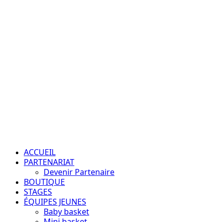
Aller
au
contenu
Passion – Éducation – Résultats
Menu
principal
ACCUEIL
PARTENARIAT
Devenir Partenaire
BOUTIQUE
STAGES
ÉQUIPES JEUNES
Baby basket
Mini basket