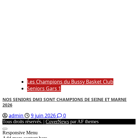
Les Champions du Bussy Basket Club
Seniors Gars 1
NOS SENIORS DM3 SONT CHAMPIONS DE SEINE ET MARNE
2026
admin
9 juin 2026
0
Tous droits réservés.
|
CoverNews
par AF themes
Responsive Menu