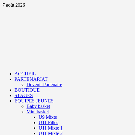
Aller
7 août 2026
au
contenu
Primary
Menu
ACCUEIL
PARTENARIAT
Devenir Partenaire
BOUTIQUE
STAGES
ÉQUIPES JEUNES
Baby basket
Mini basket
U9 Mixte
U11 Filles
U11 Mixte 1
U11 Mixte 2