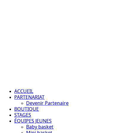
Aller
au
contenu
Passion – Éducation – Résultats
Menu
principal
ACCUEIL
PARTENARIAT
Devenir Partenaire
BOUTIQUE
STAGES
ÉQUIPES JEUNES
Baby basket
Mini basket