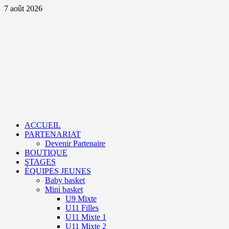
Aller
7 août 2026
au
contenu
Primary
Menu
ACCUEIL
PARTENARIAT
Devenir Partenaire
BOUTIQUE
STAGES
ÉQUIPES JEUNES
Baby basket
Mini basket
U9 Mixte
U11 Filles
U11 Mixte 1
U11 Mixte 2