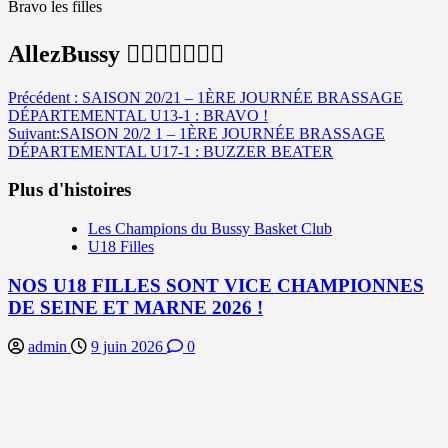
Bravo les filles
AllezBussy ✌🏾💪💪🏿👏🏻
Navigation
Précédent :
SAISON 20/21 – 1ÈRE JOURNÉE BRASSAGE
DÉPARTEMENTAL U13-1 : BRAVO !
d’article
Suivant:
SAISON 20/2 1 – 1ÈRE JOURNÉE BRASSAGE
DÉPARTEMENTAL U17-1 : BUZZER BEATER
Plus d'histoires
Les Champions du Bussy Basket Club
U18 Filles
NOS U18 FILLES SONT VICE CHAMPIONNES
DE SEINE ET MARNE 2026 !
admin
9 juin 2026
0