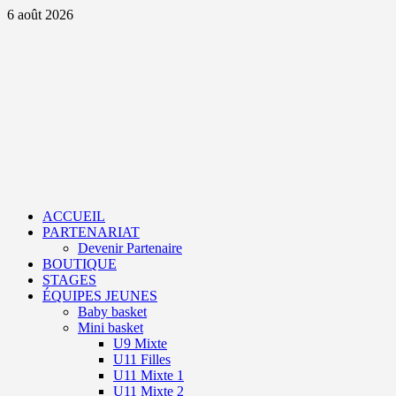
Aller
6 août 2026
au
contenu
Primary
Menu
ACCUEIL
PARTENARIAT
Devenir Partenaire
BOUTIQUE
STAGES
ÉQUIPES JEUNES
Baby basket
Mini basket
U9 Mixte
U11 Filles
U11 Mixte 1
U11 Mixte 2