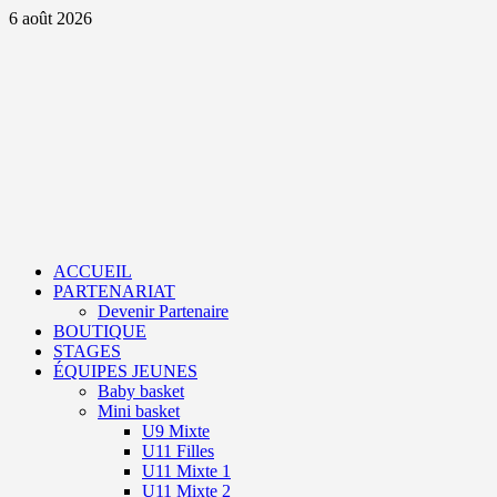
Aller
6 août 2026
au
contenu
Primary
Menu
ACCUEIL
PARTENARIAT
Devenir Partenaire
BOUTIQUE
STAGES
ÉQUIPES JEUNES
Baby basket
Mini basket
U9 Mixte
U11 Filles
U11 Mixte 1
U11 Mixte 2