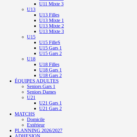
U11 Mixte 3
U13
U13 Filles
U13 Mixte 1
U13 Mixte 2
U13 Mixte 3
U15
U15 FilleS
U15 Gars 1
U15 Gars 2
U18
U18 Filles
U18 Gars 1
U18 Gars 2
ÉQUIPES ADULTES
Seniors Gars 1
Seniors Dames
U21
U21 Gars 1
U21 Gars 2
MATCHS
Domicile
Extérieur
PLANNING 2026/2027
ADHESION