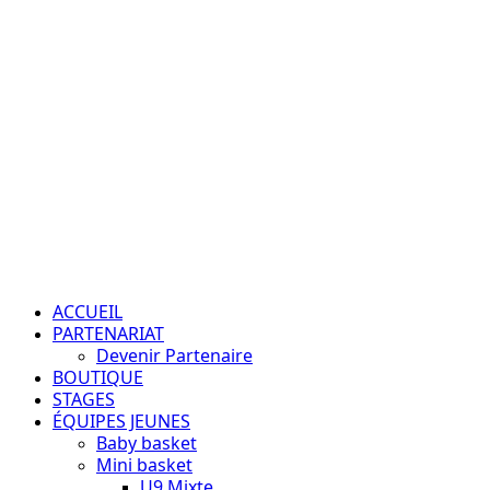
Aller
au
contenu
Passion – Éducation – Résultats
Menu
principal
ACCUEIL
PARTENARIAT
Devenir Partenaire
BOUTIQUE
STAGES
ÉQUIPES JEUNES
Baby basket
Mini basket
U9 Mixte