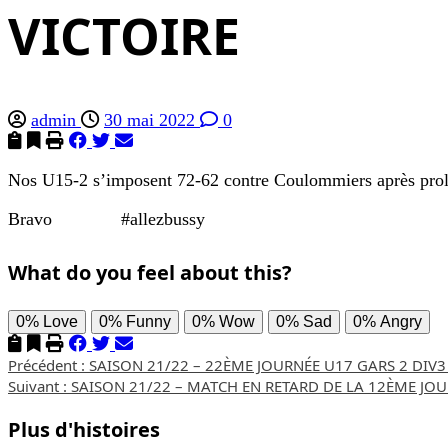
VICTOIRE
admin
30 mai 2022
0
Nos U15-2 s’imposent 72-62 contre Coulommiers après pro
Bravo
#allezbussy
What do you feel about this?
0%
Love
0%
Funny
0%
Wow
0%
Sad
0%
Angry
Navigation
Précédent :
SAISON 21/22 – 22ÈME JOURNÉE U17 GARS 2 DIV
Suivant :
SAISON 21/22 – MATCH EN RETARD DE LA 12ÈME JOU
d’article
Plus d'histoires