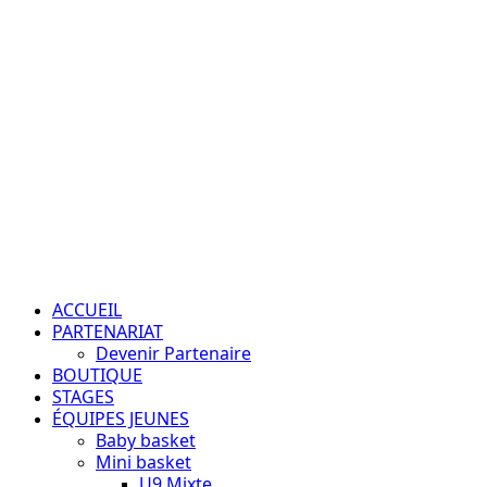
Aller
au
contenu
Passion – Éducation – Résultats
Menu
principal
ACCUEIL
PARTENARIAT
Devenir Partenaire
BOUTIQUE
STAGES
ÉQUIPES JEUNES
Baby basket
Mini basket
U9 Mixte