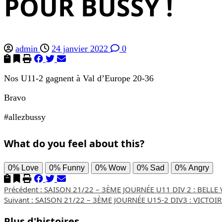
POUR BUSSY !
admin
24 janvier 2022
0
Nos U11-2 gagnent à Val d’Europe 20-36
Bravo
#allezbussy
What do you feel about this?
0%
Love
0%
Funny
0%
Wow
0%
Sad
0%
Angry
Navigation
Précédent :
SAISON 21/22 – 3ÈME JOURNÉE U11 DIV 2 : BELLE
Suivant :
SAISON 21/22 – 3ÈME JOURNÉE U15-2 DIV3 : VICTOI
d’article
Plus d'histoires