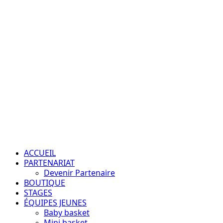
Aller
au
contenu
Passion – Éducation – Résultats
Menu
principal
ACCUEIL
PARTENARIAT
Devenir Partenaire
BOUTIQUE
STAGES
ÉQUIPES JEUNES
Baby basket
Mini basket