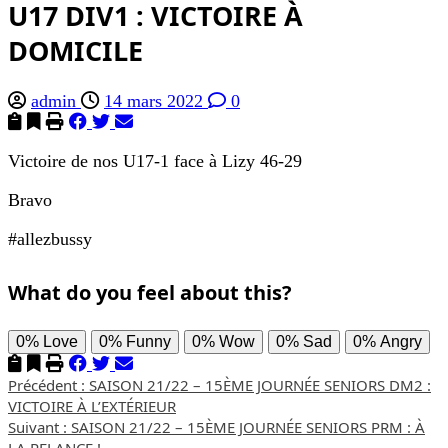
U17 DIV1 : VICTOIRE À
DOMICILE
admin
14 mars 2022
0
Victoire de nos U17-1 face à Lizy 46-29
Bravo
#allezbussy
What do you feel about this?
0%
Love
0%
Funny
0%
Wow
0%
Sad
0%
Angry
Navigation
Précédent :
SAISON 21/22 – 15ÈME JOURNÉE SENIORS DM2 :
VICTOIRE À L’EXTÉRIEUR
d’article
Suivant :
SAISON 21/22 – 15ÈME JOURNÉE SENIORS PRM : À
LA RELANCE !