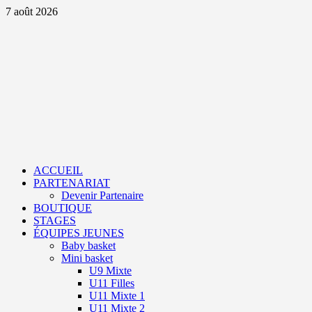
Aller
7 août 2026
au
contenu
Primary
Menu
ACCUEIL
PARTENARIAT
Devenir Partenaire
BOUTIQUE
STAGES
ÉQUIPES JEUNES
Baby basket
Mini basket
U9 Mixte
U11 Filles
U11 Mixte 1
U11 Mixte 2