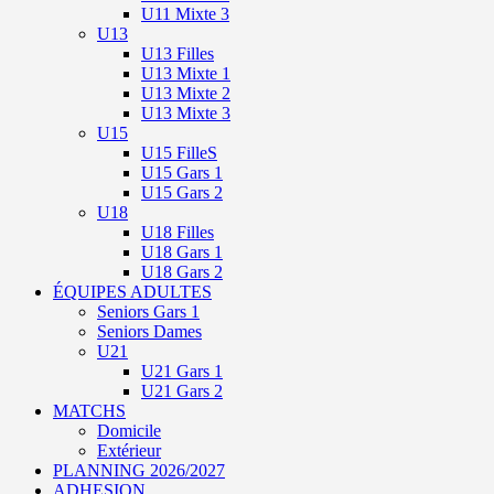
U11 Mixte 3
U13
U13 Filles
U13 Mixte 1
U13 Mixte 2
U13 Mixte 3
U15
U15 FilleS
U15 Gars 1
U15 Gars 2
U18
U18 Filles
U18 Gars 1
U18 Gars 2
ÉQUIPES ADULTES
Seniors Gars 1
Seniors Dames
U21
U21 Gars 1
U21 Gars 2
MATCHS
Domicile
Extérieur
PLANNING 2026/2027
ADHESION