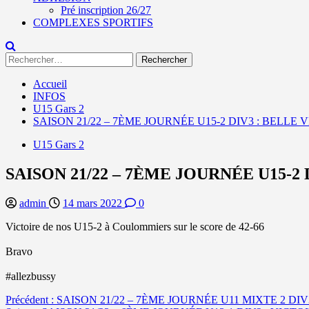
Pré inscription 26/27
COMPLEXES SPORTIFS
Rechercher :
Accueil
INFOS
U15 Gars 2
SAISON 21/22 – 7ÈME JOURNÉE U15-2 DIV3 : BELL
U15 Gars 2
SAISON 21/22 – 7ÈME JOURNÉE U15-
admin
14 mars 2022
0
Victoire de nos U15-2 à Coulommiers sur le score de 42-66
Bravo
#allezbussy
Navigation
Précédent :
SAISON 21/22 – 7ÈME JOURNÉE U11 MIXTE 2 DIV