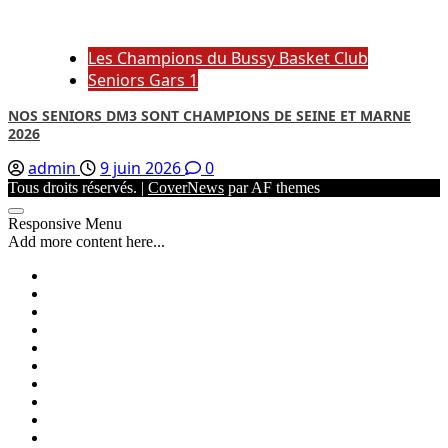
Les Champions du Bussy Basket Club
Seniors Gars 1
NOS SENIORS DM3 SONT CHAMPIONS DE SEINE ET MARNE
2026
admin
9 juin 2026
0
Tous droits réservés.
|
CoverNews
par AF themes
Responsive Menu
Add more content here...