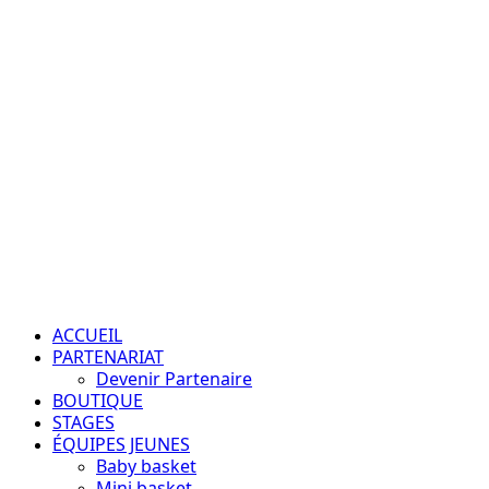
Aller
au
contenu
Passion – Éducation – Résultats
Menu
principal
ACCUEIL
PARTENARIAT
Devenir Partenaire
BOUTIQUE
STAGES
ÉQUIPES JEUNES
Baby basket
Mini basket