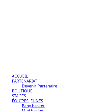
Aller
au
contenu
Passion – Éducation – Résultats
Menu
principal
ACCUEIL
PARTENARIAT
Devenir Partenaire
BOUTIQUE
STAGES
ÉQUIPES JEUNES
Baby basket
Mini basket