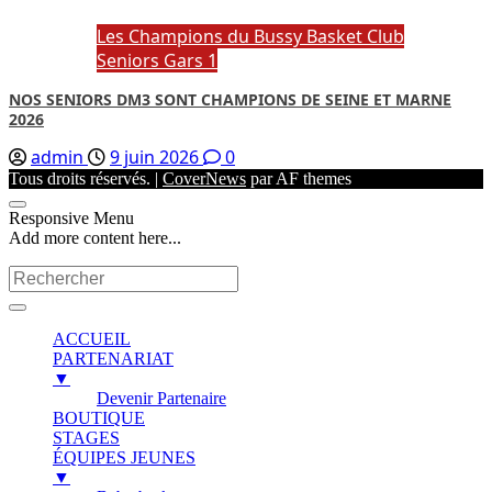
Les Champions du Bussy Basket Club
Seniors Gars 1
NOS SENIORS DM3 SONT CHAMPIONS DE SEINE ET MARNE
2026
admin
9 juin 2026
0
Tous droits réservés.
|
CoverNews
par AF themes
Responsive Menu
Add more content here...
ACCUEIL
PARTENARIAT
▼
Devenir Partenaire
BOUTIQUE
STAGES
ÉQUIPES JEUNES
▼