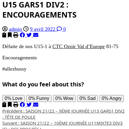
U15 GARS1 DIV2 :
ENCOURAGEMENTS
admin
9 avril 2022
0
Défaite de nos U15-1 à
CTC Ozoir Val d’Europe
81-75
Encouragements
#allezbussy
What do you feel about this?
0%
Love
0%
Funny
0%
Wow
0%
Sad
0%
Angry
Navigation
Précédent :
SAISON 21/22 – 9ÈME JOURNÉE U13 GARS1 DIV2
: TÊTE DE POULE
d’article
Suivant :
SAISON 21/22 – 10ÈME JOURNÉE U11MIXTE3 DIV3
(E) : DES PROGRÈS !