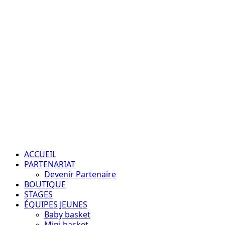
Aller
au
contenu
Passion – Éducation – Résultats
Menu
principal
ACCUEIL
PARTENARIAT
Devenir Partenaire
BOUTIQUE
STAGES
ÉQUIPES JEUNES
Baby basket
Mini basket