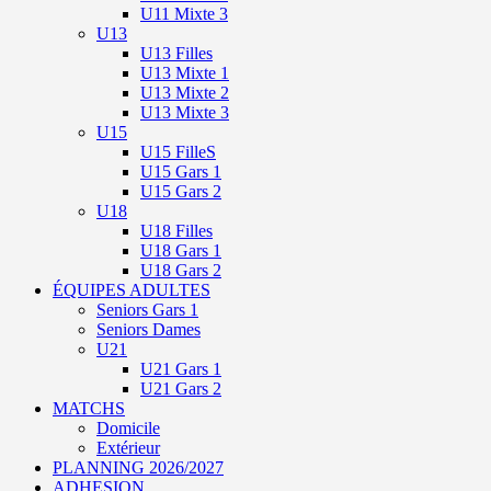
U11 Mixte 3
U13
U13 Filles
U13 Mixte 1
U13 Mixte 2
U13 Mixte 3
U15
U15 FilleS
U15 Gars 1
U15 Gars 2
U18
U18 Filles
U18 Gars 1
U18 Gars 2
ÉQUIPES ADULTES
Seniors Gars 1
Seniors Dames
U21
U21 Gars 1
U21 Gars 2
MATCHS
Domicile
Extérieur
PLANNING 2026/2027
ADHESION