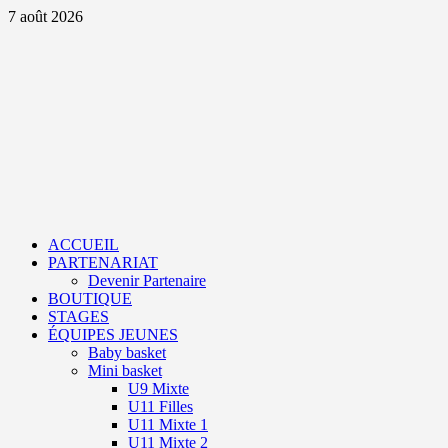
Aller
7 août 2026
au
contenu
Primary
Menu
ACCUEIL
PARTENARIAT
Devenir Partenaire
BOUTIQUE
STAGES
ÉQUIPES JEUNES
Baby basket
Mini basket
U9 Mixte
U11 Filles
U11 Mixte 1
U11 Mixte 2