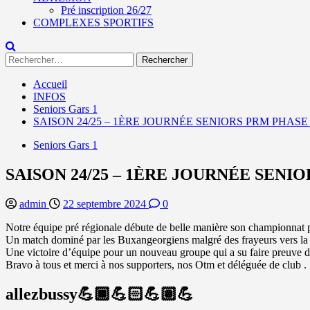
Pré inscription 26/27
COMPLEXES SPORTIFS
Rechercher :
Accueil
INFOS
Seniors Gars 1
SAISON 24/25 – 1ÈRE JOURNÉE SENIORS PRM PHASE 
Seniors Gars 1
SAISON 24/25 – 1ÈRE JOURNÉE SENIO
admin
22 septembre 2024
0
Notre équipe pré régionale débute de belle manière son championnat p
Un match dominé par les Buxangeorgiens malgré des frayeurs vers la 
Une victoire d’équipe pour un nouveau groupe qui a su faire preuve de
Bravo à tous et merci à nos supporters, nos Otm et déléguée de club .
allezbussy💪🏿💪🏻💪🏽💪