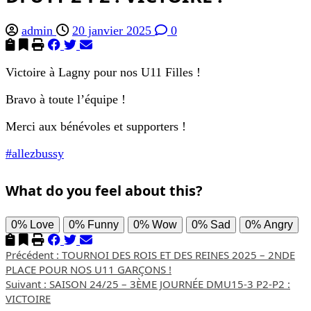
admin
20 janvier 2025
0
Victoire à Lagny pour nos U11 Filles !
Bravo à toute l’équipe !
Merci aux bénévoles et supporters !
#allezbussy
What do you feel about this?
0%
Love
0%
Funny
0%
Wow
0%
Sad
0%
Angry
Navigation
Précédent :
TOURNOI DES ROIS ET DES REINES 2025 – 2NDE
PLACE POUR NOS U11 GARÇONS !
d’article
Suivant :
SAISON 24/25 – 3ÈME JOURNÉE DMU15-3 P2-P2 :
VICTOIRE