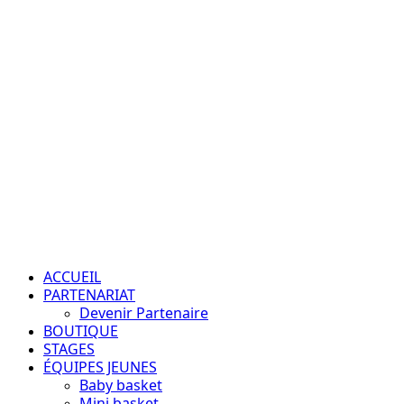
Aller
au
contenu
Passion – Éducation – Résultats
Menu
principal
ACCUEIL
PARTENARIAT
Devenir Partenaire
BOUTIQUE
STAGES
ÉQUIPES JEUNES
Baby basket
Mini basket