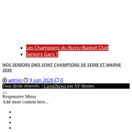
Les Champions du Bussy Basket Club
Seniors Gars 1
NOS SENIORS DM3 SONT CHAMPIONS DE SEINE ET MARNE
2026
admin
9 juin 2026
0
Tous droits réservés.
|
CoverNews
par AF themes
Responsive Menu
Add more content here...