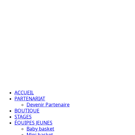
Aller
au
contenu
Passion – Éducation – Résultats
Menu
principal
ACCUEIL
PARTENARIAT
Devenir Partenaire
BOUTIQUE
STAGES
ÉQUIPES JEUNES
Baby basket
Mini basket