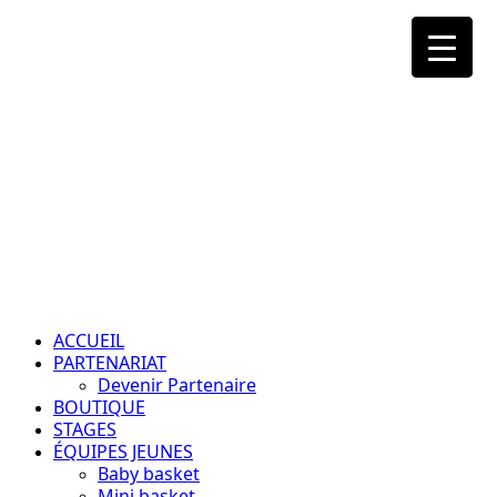
Aller
au
contenu
Passion – Éducation – Résultats
Menu
principal
ACCUEIL
PARTENARIAT
Devenir Partenaire
BOUTIQUE
STAGES
ÉQUIPES JEUNES
Baby basket
Mini basket