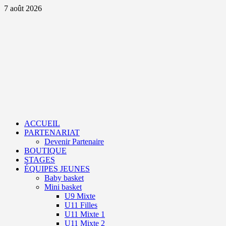
Aller
7 août 2026
au
contenu
Primary
Menu
ACCUEIL
PARTENARIAT
Devenir Partenaire
BOUTIQUE
STAGES
ÉQUIPES JEUNES
Baby basket
Mini basket
U9 Mixte
U11 Filles
U11 Mixte 1
U11 Mixte 2