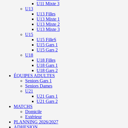
U11 Mixte 3
U13
U13 Filles
U13 Mixte 1
U13 Mixte 2
U13 Mixte 3
U15
U15 FilleS
U15 Gars 1
U15 Gars 2
U18
U18 Filles
U18 Gars 1
U18 Gars 2
ÉQUIPES ADULTES
Seniors Gars 1
Seniors Dames
U21
U21 Gars 1
U21 Gars 2
MATCHS
Domicile
Extérieur
PLANNING 2026/2027
ADHESION