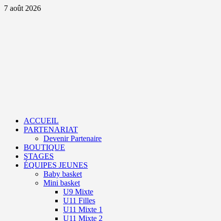
Aller
7 août 2026
au
contenu
Primary
Menu
ACCUEIL
PARTENARIAT
Devenir Partenaire
BOUTIQUE
STAGES
ÉQUIPES JEUNES
Baby basket
Mini basket
U9 Mixte
U11 Filles
U11 Mixte 1
U11 Mixte 2