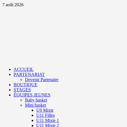
Aller
7 août 2026
au
contenu
Primary
Menu
ACCUEIL
PARTENARIAT
Devenir Partenaire
BOUTIQUE
STAGES
ÉQUIPES JEUNES
Baby basket
Mini basket
U9 Mixte
U11 Filles
U11 Mixte 1
U11 Mixte 2