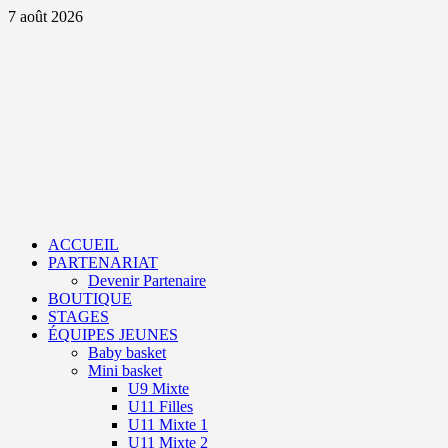
Aller
7 août 2026
au
contenu
Primary
Menu
ACCUEIL
PARTENARIAT
Devenir Partenaire
BOUTIQUE
STAGES
ÉQUIPES JEUNES
Baby basket
Mini basket
U9 Mixte
U11 Filles
U11 Mixte 1
U11 Mixte 2