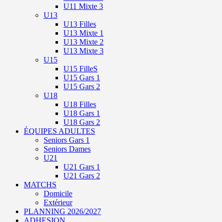
U11 Mixte 3
U13
U13 Filles
U13 Mixte 1
U13 Mixte 2
U13 Mixte 3
U15
U15 FilleS
U15 Gars 1
U15 Gars 2
U18
U18 Filles
U18 Gars 1
U18 Gars 2
ÉQUIPES ADULTES
Seniors Gars 1
Seniors Dames
U21
U21 Gars 1
U21 Gars 2
MATCHS
Domicile
Extérieur
PLANNING 2026/2027
ADHESION