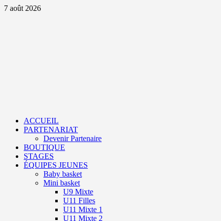
Aller
7 août 2026
au
contenu
Primary
Menu
ACCUEIL
PARTENARIAT
Devenir Partenaire
BOUTIQUE
STAGES
ÉQUIPES JEUNES
Baby basket
Mini basket
U9 Mixte
U11 Filles
U11 Mixte 1
U11 Mixte 2