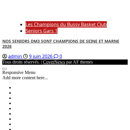
Les Champions du Bussy Basket Club
Seniors Gars 1
NOS SENIORS DM3 SONT CHAMPIONS DE SEINE ET MARNE
2026
admin
9 juin 2026
0
Tous droits réservés.
|
CoverNews
par AF themes
Responsive Menu
Add more content here...