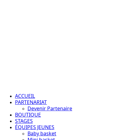
Aller
au
contenu
Passion – Éducation – Résultats
Menu
principal
ACCUEIL
PARTENARIAT
Devenir Partenaire
BOUTIQUE
STAGES
ÉQUIPES JEUNES
Baby basket
Mini basket