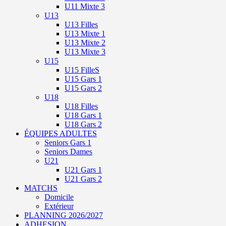
U11 Mixte 3
U13
U13 Filles
U13 Mixte 1
U13 Mixte 2
U13 Mixte 3
U15
U15 FilleS
U15 Gars 1
U15 Gars 2
U18
U18 Filles
U18 Gars 1
U18 Gars 2
ÉQUIPES ADULTES
Seniors Gars 1
Seniors Dames
U21
U21 Gars 1
U21 Gars 2
MATCHS
Domicile
Extérieur
PLANNING 2026/2027
ADHESION