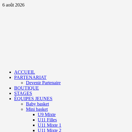
Aller
6 août 2026
au
contenu
Primary
Menu
ACCUEIL
PARTENARIAT
Devenir Partenaire
BOUTIQUE
STAGES
ÉQUIPES JEUNES
Baby basket
Mini basket
U9 Mixte
U11 Filles
U11 Mixte 1
U11 Mixte 2