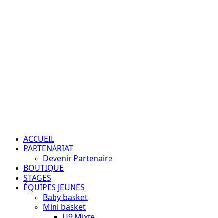
Aller
au
contenu
Passion – Éducation – Résultats
Menu
principal
ACCUEIL
PARTENARIAT
Devenir Partenaire
BOUTIQUE
STAGES
ÉQUIPES JEUNES
Baby basket
Mini basket
U9 Mixte