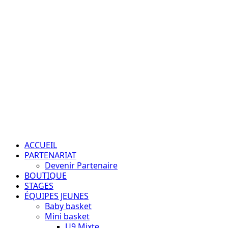
Aller
au
contenu
Passion – Éducation – Résultats
Menu
principal
ACCUEIL
PARTENARIAT
Devenir Partenaire
BOUTIQUE
STAGES
ÉQUIPES JEUNES
Baby basket
Mini basket
U9 Mixte