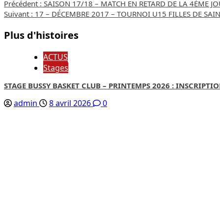
Navigation
Précédent :
SAISON 17/18 – MATCH EN RETARD DE LA 4ÈME JO
Suivant :
17 – DÉCEMBRE 2017 – TOURNOI U15 FILLES DE SAINT
d’article
Plus d'histoires
ACTUS
Stages
STAGE BUSSY BASKET CLUB – PRINTEMPS 2026 : INSCRIPTI
admin
8 avril 2026
0