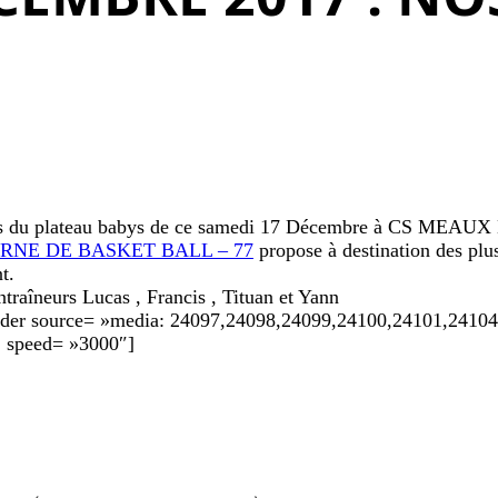
te lors du plateau babys de ce samedi 17 Décembre à CS M
RNE DE BASKET BALL – 77
propose à destination des plus
t.
traîneurs Lucas , Francis , Tituan et Yann
slider source= »media: 24097,24098,24099,24100,24101,2410
″ speed= »3000″]