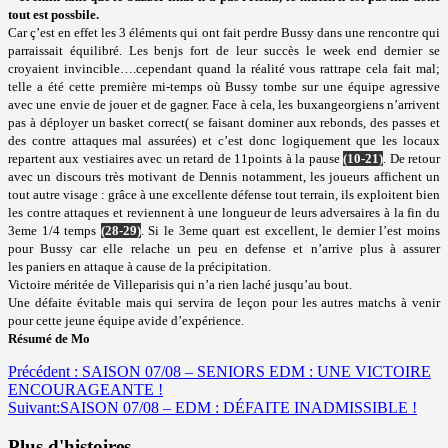
tout est possbile.
Car ç’est en effet les 3 éléments qui ont fait perdre Bussy dans une rencontre qui
parraissait équilibré. Les benjs fort de leur succès le week end dernier se
croyaient invincible….cependant quand la réalité vous rattrape cela fait mal;
telle a été cette première mi-temps où Bussy tombe sur une équipe agressive
avec une envie de jouer et de gagner. Face à cela, les buxangeorgiens n’arrivent
pas à déployer un basket correct( se faisant dominer aux rebonds, des passes et
des contre attaques mal assurées) et c’est donc logiquement que les locaux
repartent aux vestiaires avec un retard de 11points à la pause
(10-21)
. De retour
avec un discours très motivant de Dennis notamment, les joueurs affichent un
tout autre visage : grâce à une excellente défense tout terrain, ils exploitent bien
les contre attaques et reviennent à une longueur de leurs adversaires à la fin du
3eme 1/4 temps
(28-29)
. Si le 3eme quart est excellent, le dernier l’est moins
pour Bussy car elle relache un peu en defense et n’arrive plus à assurer
les paniers en attaque à cause de la précipitation.
Victoire méritée de Villeparisis qui n’a rien laché jusqu’au bout.
Une défaite évitable mais qui servira de leçon pour les autres matchs à venir
pour cette jeune équipe avide d’expérience.
Résumé de Mo
Navigation
Précédent :
SAISON 07/08 – SENIORS EDM : UNE VICTOIRE
ENCOURAGEANTE !
d’article
Suivant:
SAISON 07/08 – EDM : DÉFAITE INADMISSIBLE !
Plus d'histoires