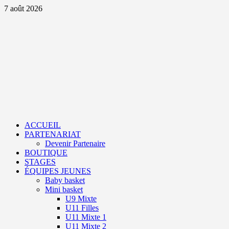
Aller
7 août 2026
au
contenu
Primary
Menu
ACCUEIL
PARTENARIAT
Devenir Partenaire
BOUTIQUE
STAGES
ÉQUIPES JEUNES
Baby basket
Mini basket
U9 Mixte
U11 Filles
U11 Mixte 1
U11 Mixte 2