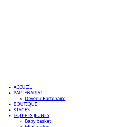
Aller
au
contenu
Passion – Éducation – Résultats
Menu
principal
ACCUEIL
PARTENARIAT
Devenir Partenaire
BOUTIQUE
STAGES
ÉQUIPES JEUNES
Baby basket
Mini basket