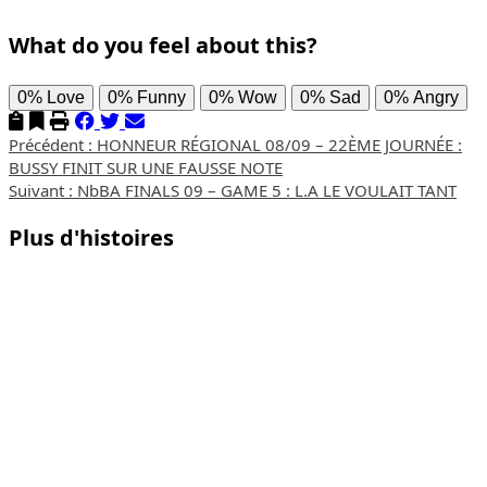
What do you feel about this?
0%
Love
0%
Funny
0%
Wow
0%
Sad
0%
Angry
Navigation
Précédent :
HONNEUR RÉGIONAL 08/09 – 22ÈME JOURNÉE :
BUSSY FINIT SUR UNE FAUSSE NOTE
d’article
Suivant :
NbBA FINALS 09 – GAME 5 : L.A LE VOULAIT TANT
Plus d'histoires