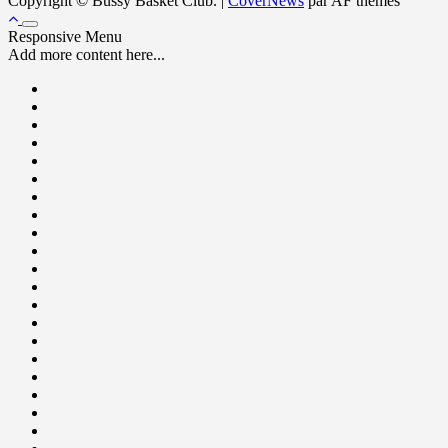
Copyright © Bussy Basket Club.
|
CoverNews
par AF themes
Responsive Menu
Add more content here...