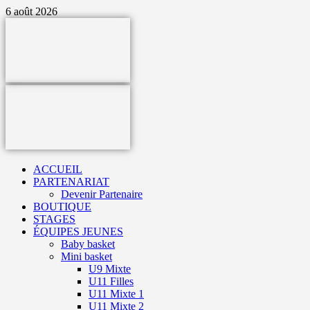
Aller
6 août 2026
au
contenu
Primary
Menu
ACCUEIL
PARTENARIAT
Devenir Partenaire
BOUTIQUE
STAGES
ÉQUIPES JEUNES
Baby basket
Mini basket
U9 Mixte
U11 Filles
U11 Mixte 1
U11 Mixte 2