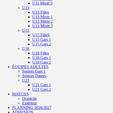
U11 Mixte 3
U13
U13 Filles
U13 Mixte 1
U13 Mixte 2
U13 Mixte 3
U15
U15 FilleS
U15 Gars 1
U15 Gars 2
U18
U18 Filles
U18 Gars 1
U18 Gars 2
ÉQUIPES ADULTES
Seniors Gars 1
Seniors Dames
U21
U21 Gars 1
U21 Gars 2
MATCHS
Domicile
Extérieur
PLANNING 2026/2027
ADHESION