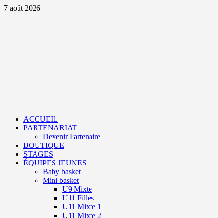
Aller
7 août 2026
au
contenu
Primary
Menu
ACCUEIL
PARTENARIAT
Devenir Partenaire
BOUTIQUE
STAGES
ÉQUIPES JEUNES
Baby basket
Mini basket
U9 Mixte
U11 Filles
U11 Mixte 1
U11 Mixte 2