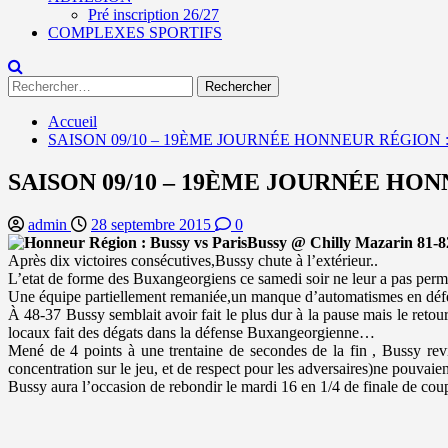
Pré inscription 26/27
COMPLEXES SPORTIFS
Rechercher :
Accueil
SAISON 09/10 – 19ÈME JOURNÉE HONNEUR RÉGION :
SAISON 09/10 – 19ÈME JOURNÉE HON
admin
28 septembre 2015
0
Bussy @ Chilly Mazarin 81-8
Après dix victoires consécutives,Bussy chute à l’extérieur..
L’etat de forme des Buxangeorgiens ce samedi soir ne leur a pas permis 
Une équipe partiellement remaniée,un manque d’automatismes en défen
À 48-37 Bussy semblait avoir fait le plus dur à la pause mais le retou
locaux fait des dégats dans la défense Buxangeorgienne…
Mené de 4 points à une trentaine de secondes de la fin , Bussy revi
concentration sur le jeu, et de respect pour les adversaires)ne pouvaient
Bussy aura l’occasion de rebondir le mardi 16 en 1/4 de finale de cou