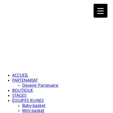
Aller
au
contenu
Passion – Éducation – Résultats
Menu
principal
ACCUEIL
PARTENARIAT
Devenir Partenaire
BOUTIQUE
STAGES
ÉQUIPES JEUNES
Baby basket
Mini basket