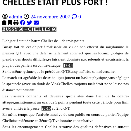
CHELLES ETAIT PLUS FORT !
admin
24 novembre 2007
0
BUSSY 58 – CHELLES 66
L’objectif etait de battre Chelles de + de trois points…
Bussy fort de cet objectif réalisable au vu de son effectif du soir,domine le
premier Q/T avec une défense tellement compact que les locaux ,obligés de
prendre des shoots difficiles,se faisaient dominés aux rebonds et encaissaient la
plupart des paniers en contre-attaque :
17-14
Sur le même rythme que le précédent Q/T,Bussy maîtrise son adversaire.
Le match est agréable,les deux équipes jouent un basket physique,sans négliger
le spectacle (avec un dunk de Vinz),Chelles toujours maladroit ne se laisse pas
distancé pour autant.
Les visiteurs confiants et devenus spécialistes dans l’art de la contre-
attaque,maintiennent un écart de 5 points pendant toute cette période pour finir
avec 8 unités à la pause:
20-15
au 2nd Q/T.
En même temps que l’arrivée massive de son public en cours de partie,l’équipe
Chelloise redémarre ce 3éme Q/T volontaire et combative.
Sous les encouragements Chelles retrouve des qualités défensives et surtout