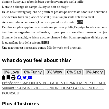
domine Bussy aux rebonds bien que désavantagés par la taille.
L’envie a changé de camps ,Bussy se doit de réagir…
Hélas,Les Buxangeorgiens ne profitent pas des positions de shoots,se heurtent à
une défense bien en place et ne sont plus aussi présents défensivement.
Avec une adresse retrouvée,Chelles reprend les devants :
7-19
.
De plus en plus applaudie et soutenue par son public,l’équipe locale avec une
tres bonne organisation offensive,dirigée par un excellent meneur de jeu
(homme du match),ne laisse aucune chance à des Buxangeorgiens défaits pour
la quatrième fois de la saison:
14-18
Une réaction est necessaire contre Mlv le week-end prochain.
What do you feel about this?
0%
Love
0%
Funny
0%
Wow
0%
Sad
0%
Angry
Navigation
Précédent :
SAISON 07/08 – CADETS DÉPARTEMENT : DÉFAITE
Suivant :
SAISON 07/08 – SENIORS HDM : LA SÉRIE NOIRE SE
d’article
POURSUIT
Plus d'histoires