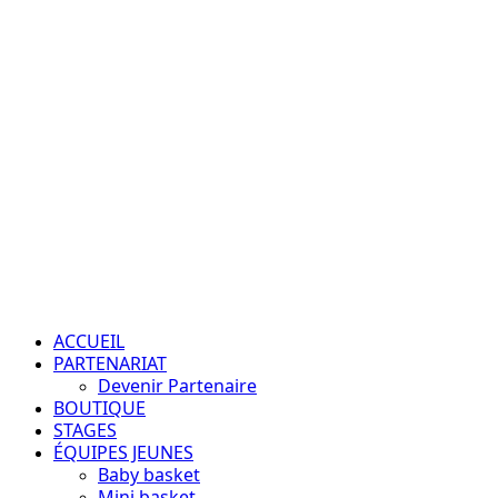
Aller
au
contenu
Passion – Éducation – Résultats
Menu
principal
ACCUEIL
PARTENARIAT
Devenir Partenaire
BOUTIQUE
STAGES
ÉQUIPES JEUNES
Baby basket
Mini basket