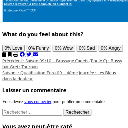
Yacoubou qui font partie de la promotion spéciale des Jeux Olympiques et Paralympique
.
pouvez retrouver la liste complète en cliquant ici
Guillaume Karli (FFBB)
What do you feel about this?
0%
Love
0%
Funny
0%
Wow
0%
Sad
0%
Angry
Navigation
Précédent :
Saison 09/10 – Brassage Cadets (Poule C) : Bussy
bat Gretz Tournan
d’article
Suivant :
Qualification Euro 09 – 4ème Journée : Les Bleus
dans la douleur
Laisser un commentaire
Vous devez
vous connecter
pour publier un commentaire.
Rechercher :
Vous avez peut-être raté