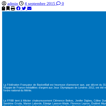
admin
4 septembre 2015
0
La Fédération Française de BasketBall est heureuse d’annoncer que, par décret du 3
l’Équipe de France médaillées d’argent aux Jeux Olympiques de Londres 2012, ont été
l’ordre national du Mérite.
La FFBB tient à féliciter chaleureusement Clémence Beikes, Jenifer Digbeu, Céline Du
Sandrine Gruda, Marion Laborde, Edwige Lawson-Wade, Florence Lepron, Endéné Miye