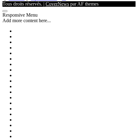
Tous droits réservés.
|
CoverNews
par AF themes
Responsive Menu
Add more content here...