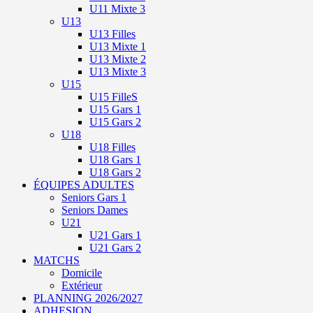
U11 Mixte 3
U13
U13 Filles
U13 Mixte 1
U13 Mixte 2
U13 Mixte 3
U15
U15 FilleS
U15 Gars 1
U15 Gars 2
U18
U18 Filles
U18 Gars 1
U18 Gars 2
ÉQUIPES ADULTES
Seniors Gars 1
Seniors Dames
U21
U21 Gars 1
U21 Gars 2
MATCHS
Domicile
Extérieur
PLANNING 2026/2027
ADHESION