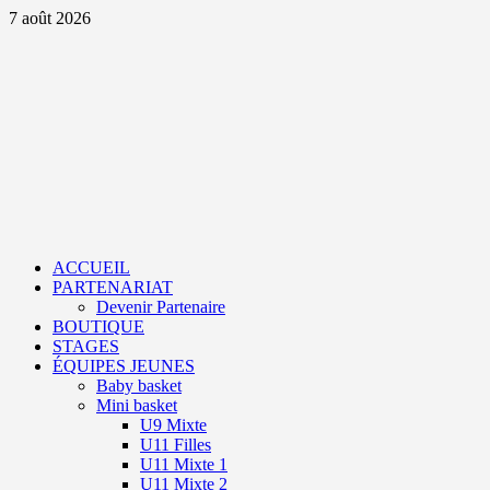
Aller
7 août 2026
au
contenu
Primary
Menu
ACCUEIL
PARTENARIAT
Devenir Partenaire
BOUTIQUE
STAGES
ÉQUIPES JEUNES
Baby basket
Mini basket
U9 Mixte
U11 Filles
U11 Mixte 1
U11 Mixte 2