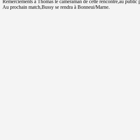
Remerciements à Thomas le cameraman de cette rencontre,au public po
Au prochain match,Bussy se rendra à Bonneui/Marne.